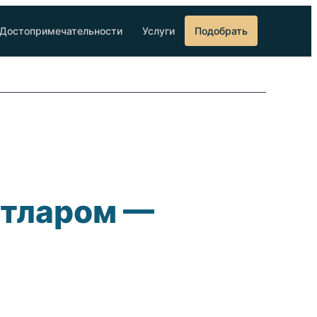
Достопримечательности
Услуги
Подобрать
утларом —