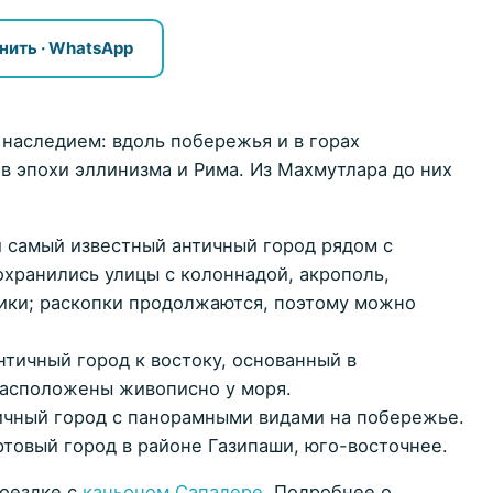
нить · WhatsApp
Подобрать жильё
 наследием: вдоль побережья и в горах
в эпохи эллинизма и Рима. Из Махмутлара до них
самый известный античный город рядом с
хранились улицы с колоннадой, акрополь,
аики; раскопки продолжаются, поэтому можно
тичный город к востоку, основанный в
расположены живописно у моря.
чный город с панорамными видами на побережье.
товый город в районе Газипаши, юго-восточнее.
поездке с
каньоном Сападере
. Подробнее о