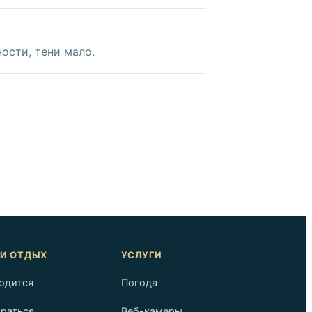
ости, тени мало.
 И ОТДЫХ
УСЛУГИ
ходится
Погода
браться
Веб-камеры