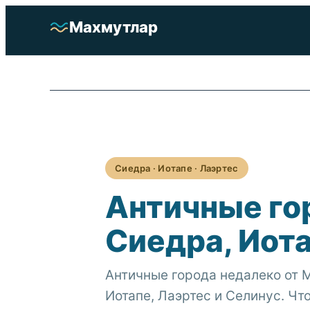
Перейти
Махмутлар
к
содержимому
Отели
Недвижимость
О районе
Сиедра · Иотапе · Лаэртес
Достопримечательности
Античные го
Услуги
Сиедра, Иота
Подобрать
Античные города недалеко от 
Иотапе, Лаэртес и Селинус. Чт
+90 552 692 34 20