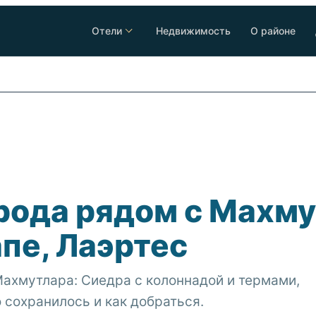
Отели
Недвижимость
О районе
рода рядом с Махм
пе, Лаэртес
Махмутлара: Сиедра с колоннадой и термами,
о сохранилось и как добраться.