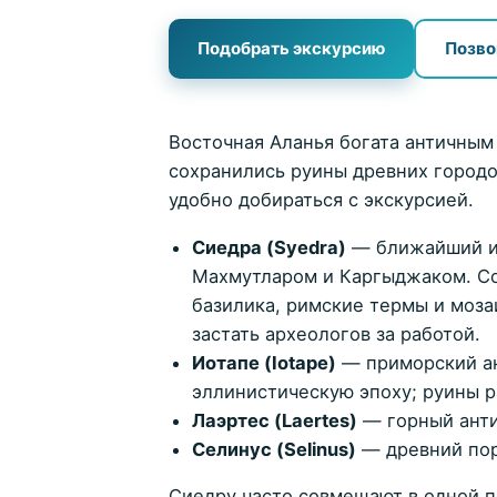
WhatsApp +90 552 692 34 20
Подобрать экскурсию
Позво
Восточная Аланья богата античным
сохранились руины древних городо
удобно добираться с экскурсией.
Сиедра (Syedra)
— ближайший и 
Махмутларом и Каргыджаком. Со
базилика, римские термы и моз
застать археологов за работой.
Иотапе (Iotape)
— приморский ан
эллинистическую эпоху; руины 
Лаэртес (Laertes)
— горный анти
Селинус (Selinus)
— древний пор
Сиедру часто совмещают в одной 