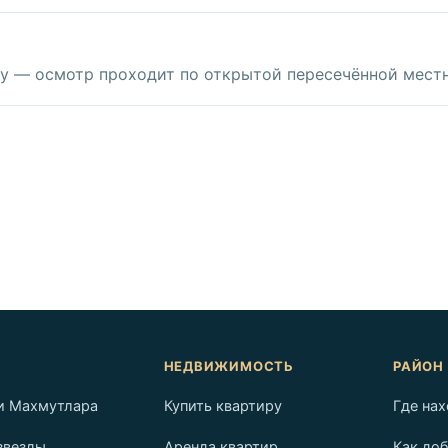
ду — осмотр проходит по открытой пересечённой местн
НЕДВИЖИМОСТЬ
РАЙОН
и Махмутлара
Купить квартиру
Где на
звезды
Аренда квартир
Как до