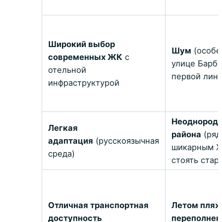
Широкий выбор
Шум
(особе
современных ЖК
с
улице Барба
отельной
первой лини
инфраструктурой
Неоднород
Легкая
района
(ряд
адаптация
(русскоязычная
шикарным 
среда)
стоять стар
Отличная транспортная
Летом пляж
доступность
переполне