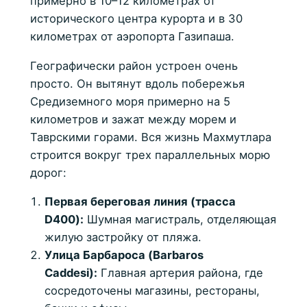
примерно в 10–12 километрах от
исторического центра курорта и в 30
километрах от аэропорта Газипаша.
Географически район устроен очень
просто. Он вытянут вдоль побережья
Средиземного моря примерно на 5
километров и зажат между морем и
Таврскими горами. Вся жизнь Махмутлара
строится вокруг трех параллельных морю
дорог:
Первая береговая линия (трасса
D400):
Шумная магистраль, отделяющая
жилую застройку от пляжа.
Улица Барбароса (Barbaros
Caddesi):
Главная артерия района, где
сосредоточены магазины, рестораны,