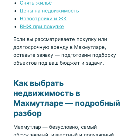
Снять жильё
Услуги
Цены на недвижимость
Новостройки и ЖК
ВНЖ при покупке
+90 552 692 34 20
Если вы рассматриваете покупку или
WhatsApp +90 552 692 34 20
долгосрочную аренду в Махмутларе,
Подобрать жильё
оставьте заявку — подготовим подборку
объектов под ваш бюджет и задачи.
Как выбрать
недвижимость в
Махмутларе — подробный
разбор
Махмутлар — безусловно, самый
обсуждаемый, известный и популярный