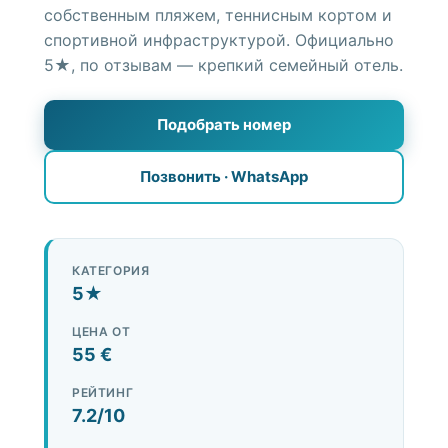
О районе
собственным пляжем, теннисным кортом и
спортивной инфраструктурой. Официально
Достопримечательности
5★, по отзывам — крепкий семейный отель.
Услуги
Подобрать номер
Позвонить · WhatsApp
+90 552 692 34 20
WhatsApp +90 552 692 34 20
Подобрать жильё
КАТЕГОРИЯ
5★
ЦЕНА ОТ
55 €
РЕЙТИНГ
7.2/10