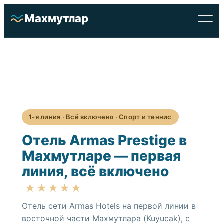
Перейти
Махмутлар
к
содержимому
1-я линия · Всё включено · Спорт и теннис
Отель Armas Prestige в
Махмутларе — первая
линия, всё включено
Отели
★★★★★
Недвижимость
Отель сети Armas Hotels на первой линии в
восточной части Махмутлара (Kuyucak), с