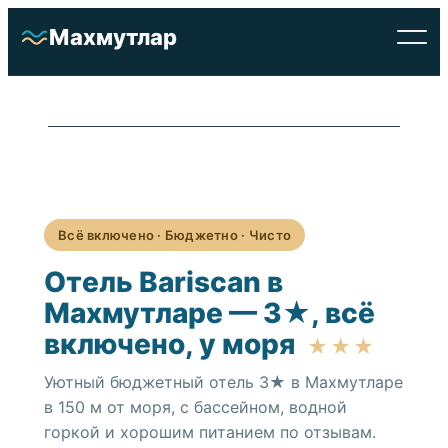
Перейти
Махмутлар
к
содержимому
Всё включено · Бюджетно · Чисто
Отель Bariscan в
Махмутларе — 3★, всё
включено, у моря
Отели
★★★
Уютный бюджетный отель 3★ в Махмутларе
Недвижимость
в 150 м от моря, с бассейном, водной
горкой и хорошим питанием по отзывам.