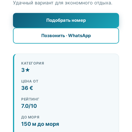
О районе
Удачный вариант для экономного отдыха.
Достопримечательности
Подобрать номер
Услуги
Позвонить · WhatsApp
+90 552 692 34 20
WhatsApp +90 552 692 34 20
КАТЕГОРИЯ
3★
Подобрать жильё
ЦЕНА ОТ
36 €
РЕЙТИНГ
7.0/10
ДО МОРЯ
150 м до моря