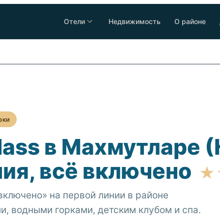
Отели
Недвижимость
О районе
рки
Class в Махмутларе
ния, всё включено
★
включено» на первой линии в районе
и, водными горками, детским клубом и спа.