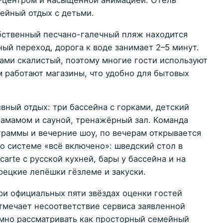
а-центром и насыщенной анимацией. Отель
ейный отдых с детьми.
бственный песчано-галечный пляж находится
ный переход, дорога к воде занимает 2–5 минут.
тами скалистый, поэтому многие гости используют
м работают магазины, что удобно для бытовых
вный отдых: три бассейна с горками, детский
 хамамом и сауной, тренажёрный зал. Команда
раммы и вечерние шоу, по вечерам открывается
о системе «всё включено»: шведский стол в
carte с русской кухней, бары у бассейна и на
рецкие лепёшки гёзлеме и закуски.
при официальных пяти звёздах оценки гостей
отмечает несоответствие сервиса заявленной
зумно рассматривать как просторный семейный