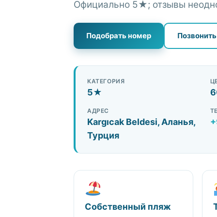
Официально 5★; отзывы неодн
+90 552 692 34 20
Подобрать номер
Позвонить
WhatsApp +90 552 692 34 20
КАТЕГОРИЯ
Ц
5★
6
АДРЕС
Т
Kargıcak Beldesi, Аланья,
+
Турция
Собственный пляж