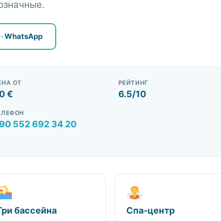
означные.
 · WhatsApp
Подобрать жильё
ЕНА ОТ
РЕЙТИНГ
0 €
6.5/10
ЕЛЕФОН
90 552 692 34 20
Три бассейна
Спа-центр