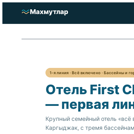
Перейти
Махмутлар
к
содержимому
Отели
Недвижимость
1-я линия · Всё включено · Бассейны и го
О районе
Отель First 
Достопримечательности
— первая ли
Услуги
Крупный семейный отель «всё 
Каргыджак, с тремя бассейнам
Подобрать