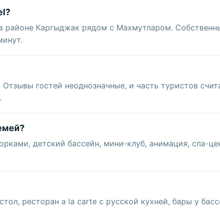
el?
 в районе Каргыджак рядом с Махмутларом. Собственн
минут.
 Отзывы гостей неоднозначные, и часть туристов счи
.
емей?
рками, детский бассейн, мини-клуб, анимация, спа-це
ол, ресторан a la carte с русской кухней, бары у басс