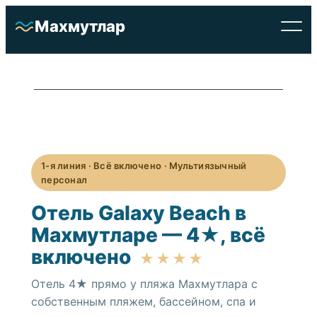
Перейти
Махмутлар
к
содержимому
1-я линия · Всё включено · Мультиязычный
персонал
Отель Galaxy Beach в
Махмутларе — 4★, всё
Отели
включено
★★★★
Недвижимость
Отель 4★ прямо у пляжа Махмутлара с
собственным пляжем, бассейном, спа и
О районе