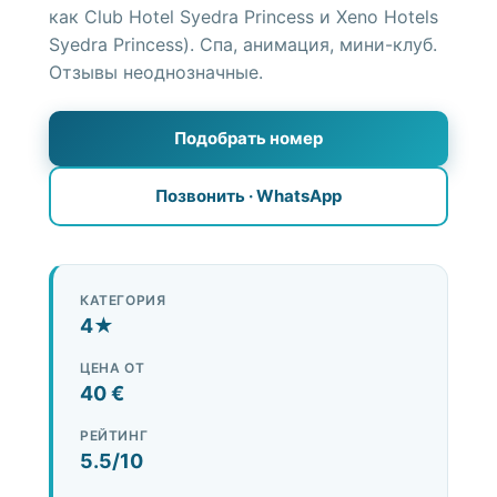
как Club Hotel Syedra Princess и Xeno Hotels
Syedra Princess). Спа, анимация, мини-клуб.
Достопримечательности
Отзывы неоднозначные.
Услуги
Подобрать номер
+90 552 692 34 20
Позвонить · WhatsApp
WhatsApp +90 552 692 34 20
Подобрать жильё
КАТЕГОРИЯ
4★
ЦЕНА ОТ
40 €
РЕЙТИНГ
5.5/10