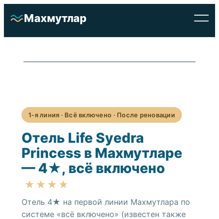
Перейти
Махмутлар
к
содержимому
1-я линия · Всё включено · После реновации
Отель Life Syedra
Princess в Махмутларе
Отели
— 4★, всё включено
★★★★
Недвижимость
Отель 4★ на первой линии Махмутлара по
О районе
системе «всё включено» (известен также