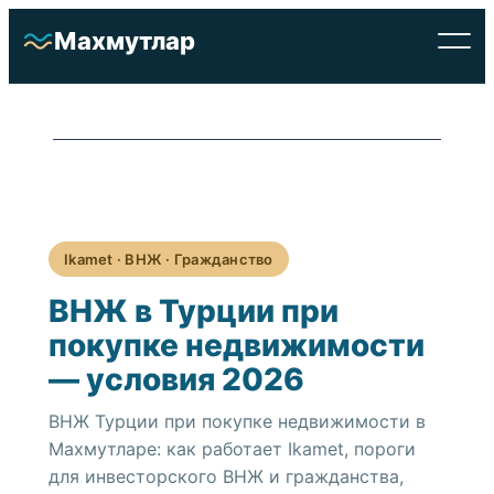
Перейти
Махмутлар
к
содержимому
Отели
Ikamet · ВНЖ · Гражданство
ВНЖ в Турции при
Недвижимость
покупке недвижимости
О районе
— условия 2026
ВНЖ Турции при покупке недвижимости в
Достопримечательности
Махмутларе: как работает Ikamet, пороги
для инвесторского ВНЖ и гражданства,
Услуги